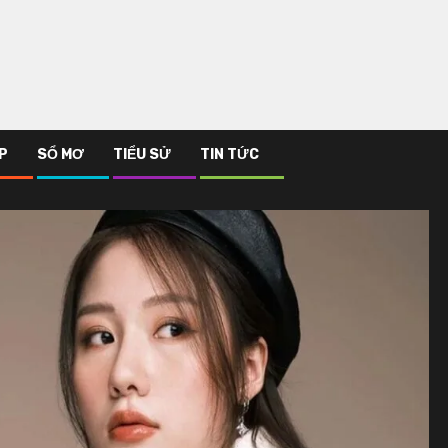
P
SỔ MƠ
TIỂU SỬ
TIN TỨC
đá
Bóng đá
3
g đội bóng chưa từng xuống
Giải đáp Messi và Rona
: Biểu tượng của sự ổn định
hơn?