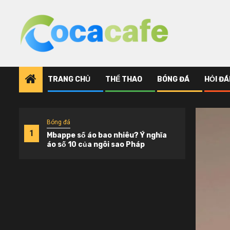
Skip
to
content
TRANG CHỦ
THỂ THAO
BÓNG ĐÁ
HỎI ĐÁ
Bóng đá
Bóng 
1
2
Mbappe số áo bao nhiêu? Ý nghĩa
Nhữn
áo số 10 của ngôi sao Pháp
hạng