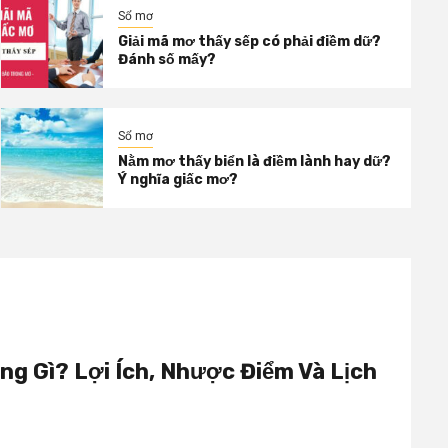
Sổ mơ
Giải mã mơ thấy sếp có phải điềm dữ?
Đánh số mấy?
Sổ mơ
Nằm mơ thấy biển là điềm lành hay dữ?
Ý nghĩa giấc mơ?
ng Gì? Lợi Ích, Nhược Điểm Và Lịch
n