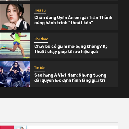
Tiểu sử
Chân dung Uyển Ân em gái Trấn Thành
cùng hành trình “thoát kén”
Thể thao
Chạy bộ có giảm mỡ bụng không? Kỹ
thuật chạy giúp tối ưu hiệu quả
Tiểu sử
Tiểu sử Trấn Thành: Hành trình từ cậu bé
Tin tức
nghèo đến biểu tượng giải trí hàng đầu
Sao hạng A Việt Nam: Những tượng
Việt Nam
đài quyền lực định hình làng giải trí
Tháng 6 15, 2026