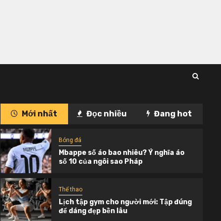
Mới nhất
Đọc nhiều
Đang hot
Bóng đá
4
ldo ai giàu
Điểm mặt đội hình Liverpool vĩ đại
nhất lịch sử
Bóng đá
Mbappe số áo bao nhiêu? Ý nghĩa áo
số 10 của ngôi sao Pháp
Thể thao
Lịch tập gym cho người mới: Tập đúng
để dáng đẹp bền lâu