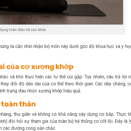
dụng toàn diện tới sức khỏe
chúng ta cần nhìn nhận bộ môn này dưới góc độ khoa học và y họ
 dai của cơ xương khớp
ắc và khó thực hiện các tư thế cúi gập. Tuy nhiên, câu trả lời r
 thay đổi độ dẻo dai của cơ thể theo thời gian. Các dây chằng, c
tình trạng đau nhức xương khớp hiệu quả.
 toàn thân
nhàng, thư giãn và không có khả năng xây dựng cơ bắp. Thực tế
inh) đòi hỏi sự tham gia của toàn bộ hệ thống cơ cốt lõi. Đây là l
nh các đường cong săn chắc.