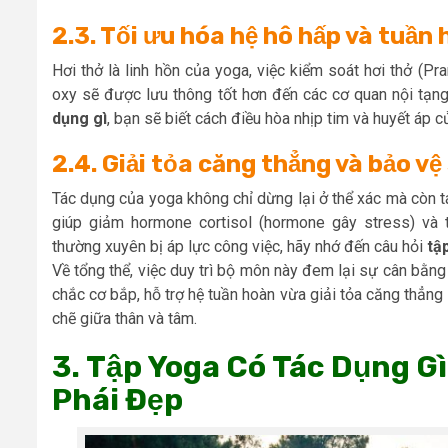
2.3. Tối ưu hóa hệ hô hấp và tuần
Hơi thở là linh hồn của yoga, việc kiểm soát hơi thở (P
oxy sẽ được lưu thông tốt hơn đến các cơ quan nội tạng,
dụng gì
, bạn sẽ biết cách điều hòa nhịp tim và huyết áp c
2.4. Giải tỏa căng thẳng và bảo v
Tác dụng của yoga không chỉ dừng lại ở thể xác mà còn 
giúp giảm hormone cortisol (hormone gây stress) và
thường xuyên bị áp lực công việc, hãy nhớ đến câu hỏi
tậ
Về tổng thể, việc duy trì bộ môn này đem lại sự cân bằn
chắc cơ bắp, hỗ trợ hệ tuần hoàn vừa giải tỏa căng thẳng lo
chẽ giữa thân và tâm.
3. Tập Yoga Có Tác Dụng G
Phái Đẹp