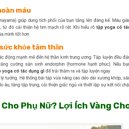
 hoàn máu
ranayama) giúp dung tích phổi của bạn tăng lên đáng kể. Máu già
 từ đó cải thiện hệ tim mạch rõ rệt. Khi hiểu rõ
tập yoga có tá
ủa mình tốt hơn.
ệ sức khỏe tâm thần
tác động mạnh mẽ đến hệ thần kinh trung ương. Tập luyện đều đặ
 tăng cường sản sinh endorphin (hormone hạnh phúc). Nếu bạ
p yoga có tác dụng gì
để trải thảm ra và tập luyện ngay.
g lý tưởng. Hệ thống bài tập vừa nâng cao dẻo dai xương khớp, să
 âu, tăng tập trung, cải thiện giấc ngủ và thiết lập sự kết nối chặ
ì Cho Phụ Nữ? Lợi Ích Vàng Ch