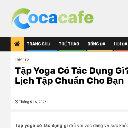
Skip
to
content
TRANG CHỦ
THỂ THAO
BÓNG ĐÁ
HỎI ĐÁ
Thể thao
Tập Yoga Có Tác Dụng Gì?
Lịch Tập Chuẩn Cho Bạn
Tháng 5 16, 2026
Tập yoga có tác dụng gì
đối với vóc dáng và sức khỏe