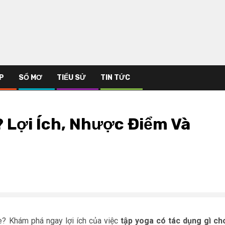
P
SỔ MƠ
TIỂU SỬ
TIN TỨC
 Lợi Ích, Nhược Điểm Và
? Khám phá ngay lợi ích của việc
tập yoga có tác dụng gì ch