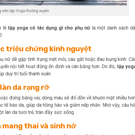
ng nên tập Yoga thường xuyên
i lẽ
tập yoga có tác dụng gì cho phụ nữ
là một danh sách dà
ố.
các triệu chứng kinh nguyệt
hụ nữ dễ gặp tình trạng mệt mỏi, cáu gắt hoặc đau bụng kinh. Cá
tuyến nội tiết hoạt động ổn định và cân bằng hơn. Do đó,
tập yog
p duy trì tuổi thanh xuân.
làn da rạng rỡ
 hoặc đứng bằng vai, dòng máu sẽ đổ dồn về khuôn mặt nhiều hơn
c tế bào da, giúp da hồng hào và giảm nếp nhăn. Nhờ vậy, câu hỏ
t làn da tươi trẻ, tràn đầy sức sống.
n mang thai và sinh nở