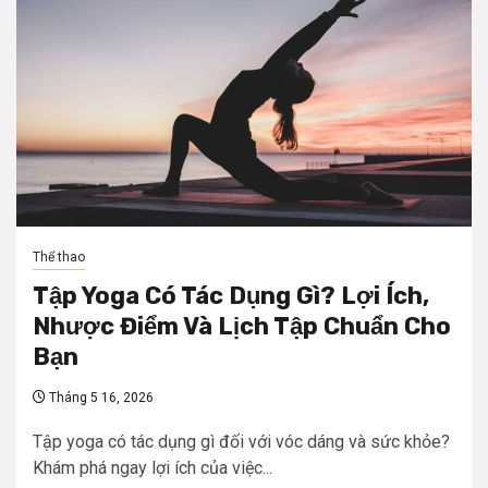
Thể thao
Tập Yoga Có Tác Dụng Gì? Lợi Ích,
Nhược Điểm Và Lịch Tập Chuẩn Cho
Bạn
Tháng 5 16, 2026
Tập yoga có tác dụng gì đối với vóc dáng và sức khỏe?
Khám phá ngay lợi ích của việc...