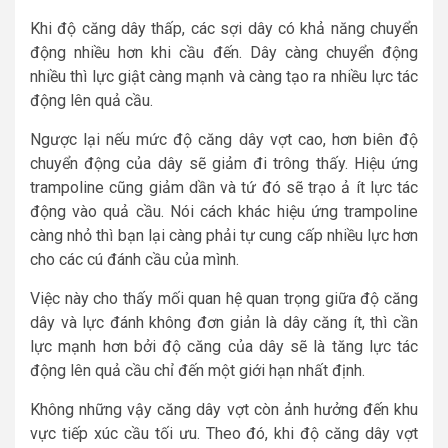
Khi độ căng dây thấp, các sợi dây có khả năng chuyển
động nhiều hơn khi cầu đến. Dây càng chuyển động
nhiều thì lực giật càng mạnh và càng tạo ra nhiều lực tác
động lên quả cầu.
Ngược lại nếu mức độ căng dây vợt cao, hơn biên độ
chuyển động của dây sẽ giảm đi trông thấy. Hiệu ứng
trampoline cũng giảm dần và tứ đó sẽ trạo ả ít lực tác
động vào quả cầu. Nói cách khác hiệu ứng trampoline
càng nhỏ thì bạn lại càng phải tự cung cấp nhiều lực hơn
cho các cú đánh cầu của mình.
Việc này cho thấy mối quan hệ quan trọng giữa độ căng
dây và lực đánh không đơn giản là dây căng ít, thì cần
lực mạnh hơn bởi độ căng của dây sẽ là tăng lực tác
động lên quả cầu chỉ đến một giới hạn nhất định.
Không những vậy căng dây vợt còn ảnh hưởng đến khu
vực tiếp xúc cầu tối ưu. Theo đó, khi độ căng dây vợt