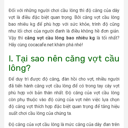
Đối với những người chơi cầu lông thì độ căng của dây
vợt là điều đặc biệt quan trọng. Bởi căng vợt cầu lông
bao nhiêu kg để phù hợp với sức khỏe, trình độ cũng
như lối chơi của người đanh là điều không hề đơn giản.
Vậy thì
căng vợt cầu lông bao nhiêu kg
là tối nhất?
Hãy cùng
cocacafe.net
khám phá nhé!
I. Tại sao nên căng vợt cầu
lông?
Để duy trì được độ căng, đàn hồi cho vợt, nhiều người
đã tiến hành căng vợt cầu lông để có trong tay cây vợt
phù hợp với bản thân nhất. Độ căng của vợt cầu lông
còn phụ thuộc vào độ cứng của vợt nên việc lựa chọn
độ căng vợt thích hợp đặc biệt quan trọng để tăng hiệu
suất chơi cầu lông của chúng ta.
Độ căng của vợt cầu lông là mức căng của dây đan trên