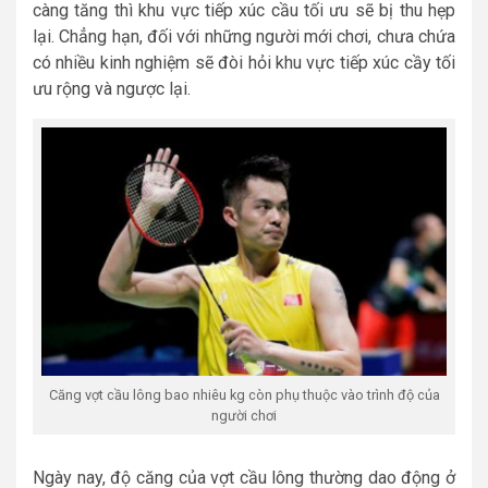
càng tăng thì khu vực tiếp xúc cầu tối ưu sẽ bị thu hẹp
lại. Chẳng hạn, đối với những người mới chơi, chưa chứa
có nhiều kinh nghiệm sẽ đòi hỏi khu vực tiếp xúc cầy tối
ưu rộng và ngược lại.
Căng vợt cầu lông bao nhiêu kg còn phụ thuộc vào trình độ của
người chơi
Ngày nay, độ căng của vợt cầu lông thường dao động ở