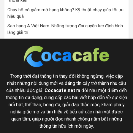
“thoát kén”
Chạy bộ có giảm mỡ bụng không? Kỹ thuật chạy giúp tối ưu
hiệu quả
Sao hạng A Việt Nam: Những tượng đài quyền lực định hình
làng giải trí
Trong thời đại thông tin thay đổi không ngừng, việc cập
nhật những nội dung mới và đáng tin cậy trở thành nhu cầu
của nhiều độc giả.
Cocacafe.net
ra đời như một điểm đến
thông tin đa dạng, cung cấp các bài viết hấp dẫn về sự kiện
nổi bật, thể thao, bóng đá, giải đáp thắc mắc, khám phá ý
nghĩa giấc mơ và tìm hiểu về tiểu sử các nhân vật được
quan tâm, giúp người đọc nhanh chóng nắm bắt những
thông tin hữu ích mỗi ngày.