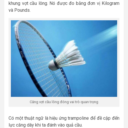
khung vợt cầu lông. Nó được đo bằng đơn vị Kilogram
và Pounds.
Căng vợt cầu lông đóng vai trò quan trọng
Có một thuật ngữ là hiệu ứng trampoline để đề cập đến
lực căng dây khi ta đánh vào quả cầu.