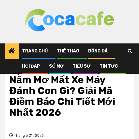
Skip
to
content
TRANG CHỦ
THỂ THAO
BÓNG ĐÁ
HỎI ĐÁP
SỔ MƠ
TIỂU SỬ
TIN TỨC
Sổ mơ
Nằm Mơ Mất Xe Máy
Đánh Con Gì? Giải Mã
Điềm Báo Chi Tiết Mới
Nhất 2026
Tháng 5 21, 2026