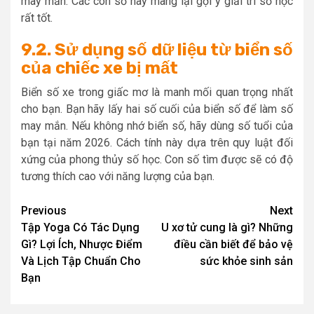
may mắn. Các con số này mang lại gợi ý giải trí số học
rất tốt.
9.2. Sử dụng số dữ liệu từ biển số
của chiếc xe bị mất
Biển số xe trong giấc mơ là manh mối quan trọng nhất
cho bạn. Bạn hãy lấy hai số cuối của biển số để làm số
may mắn. Nếu không nhớ biển số, hãy dùng số tuổi của
bạn tại năm 2026. Cách tính này dựa trên quy luật đối
xứng của phong thủy số học. Con số tìm được sẽ có độ
tương thích cao với năng lượng của bạn.
Post
Previous
Next
Tập Yoga Có Tác Dụng
U xơ tử cung là gì? Những
navigation
Gì? Lợi Ích, Nhược Điểm
điều cần biết để bảo vệ
Và Lịch Tập Chuẩn Cho
sức khỏe sinh sản
Bạn