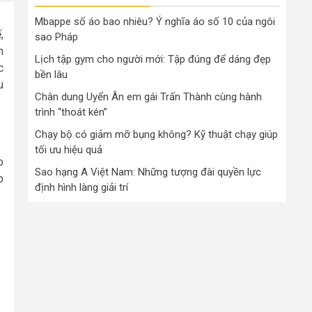
Mbappe số áo bao nhiêu? Ý nghĩa áo số 10 của ngôi
,
sao Pháp
n
Lịch tập gym cho người mới: Tập đúng để dáng đẹp
c
bền lâu
u
Chân dung Uyển Ân em gái Trấn Thành cùng hành
trình “thoát kén”
Chạy bộ có giảm mỡ bụng không? Kỹ thuật chạy giúp
tối ưu hiệu quả
o
Sao hạng A Việt Nam: Những tượng đài quyền lực
o
định hình làng giải trí