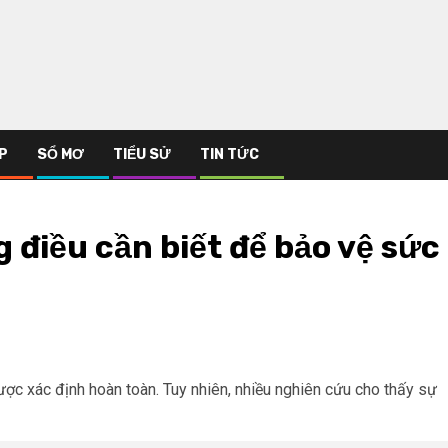
P
SỔ MƠ
TIỂU SỬ
TIN TỨC
 điều cần biết để bảo vệ sức
ợc xác định hoàn toàn. Tuy nhiên, nhiều nghiên cứu cho thấy sự