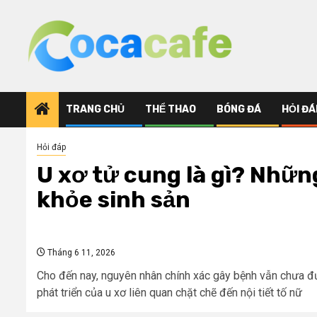
Skip
to
content
TRANG CHỦ
THỂ THAO
BÓNG ĐÁ
HỎI ĐÁ
Hỏi đáp
U xơ tử cung là gì? Những
khỏe sinh sản
Tháng 6 11, 2026
Cho đến nay, nguyên nhân chính xác gây bệnh vẫn chưa đư
phát triển của u xơ liên quan chặt chẽ đến nội tiết tố nữ