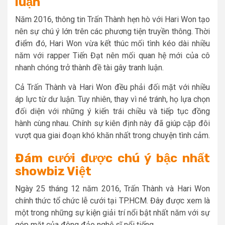
luận
Năm 2016, thông tin Trấn Thành hẹn hò với Hari Won tạo
nên sự chú ý lớn trên các phương tiện truyền thông. Thời
điểm đó, Hari Won vừa kết thúc mối tình kéo dài nhiều
năm với rapper Tiến Đạt nên mối quan hệ mới của cô
nhanh chóng trở thành đề tài gây tranh luận.
Cả Trấn Thành và Hari Won đều phải đối mặt với nhiều
áp lực từ dư luận. Tuy nhiên, thay vì né tránh, họ lựa chọn
đối diện với những ý kiến trái chiều và tiếp tục đồng
hành cùng nhau. Chính sự kiên định này đã giúp cặp đôi
vượt qua giai đoạn khó khăn nhất trong chuyện tình cảm.
Đám cưới được chú ý bậc nhất
showbiz Việt
Ngày 25 tháng 12 năm 2016, Trấn Thành và Hari Won
chính thức tổ chức lễ cưới tại TP.HCM. Đây được xem là
một trong những sự kiện giải trí nổi bật nhất năm với sự
góp mặt của đông đảo nghệ sĩ nổi tiếng.