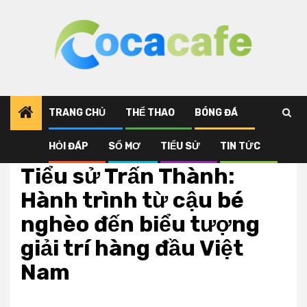
Skip
to
content
TRANG CHỦ
THỂ THAO
BÓNG ĐÁ
HỎI ĐÁP
SỔ MƠ
TIỂU SỬ
TIN TỨC
Tiểu sử
Tiểu sử Trấn Thành:
Hành trình từ cậu bé
nghèo đến biểu tượng
giải trí hàng đầu Việt
Nam