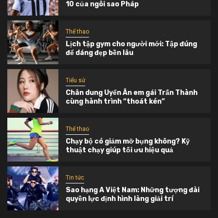
10 của ngôi sao Pháp
Thể thao
Lịch tập gym cho người mới: Tập đúng
để dáng đẹp bền lâu
Tiểu sử
Chân dung Uyển Ân em gái Trấn Thành
cùng hành trình “thoát kén”
Thể thao
Chạy bộ có giảm mỡ bụng không? Kỹ
thuật chạy giúp tối ưu hiệu quả
Tin tức
Sao hạng A Việt Nam: Những tượng đài
quyền lực định hình làng giải trí