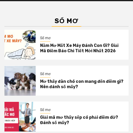
SỔ MƠ
Sổ mơ
Nằm Mơ Mất Xe Máy Đánh Con Gì? Giải
Mã Điềm Báo Chi Tiết Mới Nhất 2026
Sổ mơ
Mơ thấy đàn chó con mang đến điềm gì?
Nên đánh số mấy?
Sổ mơ
Giải mã mơ thấy sếp có phải điềm dữ?
Đánh số mấy?