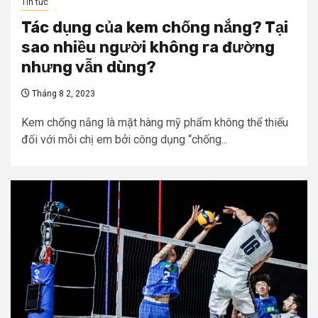
Tin tức
Tác dụng của kem chống nắng? Tại
sao nhiều người không ra đường
nhưng vẫn dùng?
Tháng 8 2, 2023
Kem chống nắng là mặt hàng mỹ phẩm không thể thiếu
đối với mỗi chị em bởi công dụng “chống...