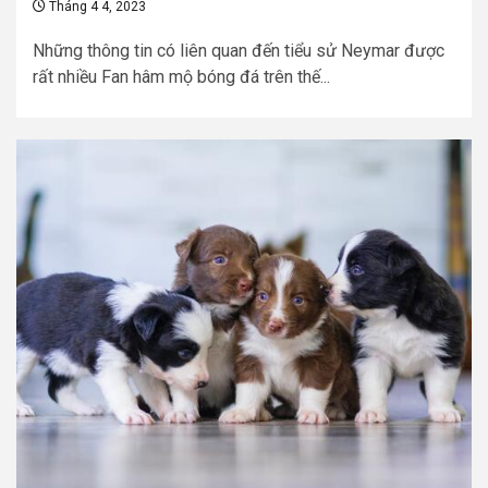
Tháng 4 4, 2023
Những thông tin có liên quan đến tiểu sử Neymar được
rất nhiều Fan hâm mộ bóng đá trên thế...