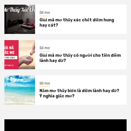
Sổ mơ
Giải mã mơ thấy xác chết điềm hung
hay cát?
Sổ mơ
Giải mã mơ thấy có người cho tiền điềm
lành hay dữ?
Sổ mơ
Nằm mơ thấy biển là điềm lành hay dữ?
Ý nghĩa giấc mơ?