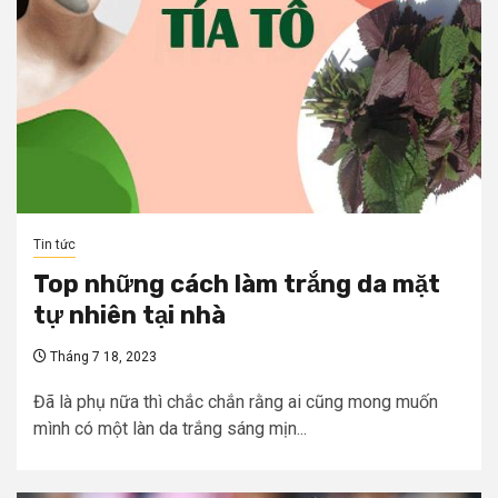
Tin tức
Top những cách làm trắng da mặt
tự nhiên tại nhà
Tháng 7 18, 2023
Đã là phụ nữa thì chắc chắn rằng ai cũng mong muốn
mình có một làn da trắng sáng mịn...