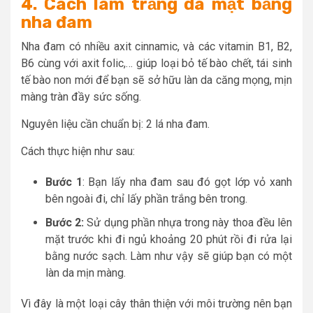
4. Cách làm trắng da mặt bằng
nha đam
Nha đam có nhiều axit cinnamic, và các vitamin B1, B2,
B6 cùng với axit folic,… giúp loại bỏ tế bào chết, tái sinh
tế bào non mới để bạn sẽ sở hữu làn da căng mọng, mịn
màng tràn đầy sức sống.
Nguyên liệu cần chuẩn bị: 2 lá nha đam.
Cách thực hiện như sau:
Bước 1
: Bạn lấy nha đam sau đó gọt lớp vỏ xanh
bên ngoài đi, chỉ lấy phần trắng bên trong.
Bước 2:
Sử dụng phần nhựa trong này thoa đều lên
mặt trước khi đi ngủ khoảng 20 phút rồi đi rửa lại
bằng nước sạch. Làm như vậy sẽ giúp bạn có một
làn da mịn màng.
Vì đây là một loại cây thân thiện với môi trường nên bạn