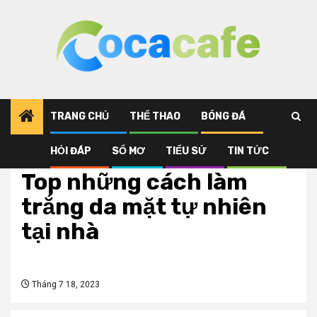
Skip
to
content
TRANG CHỦ
THỂ THAO
BÓNG ĐÁ
HỎI ĐÁP
SỔ MƠ
TIỂU SỬ
TIN TỨC
Tin tức
Top những cách làm
trắng da mặt tự nhiên
tại nhà
Tháng 7 18, 2023