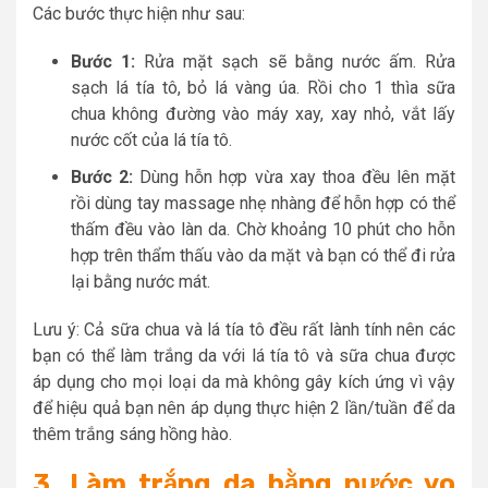
Các bước thực hiện như sau:
Bước 1:
Rửa mặt sạch sẽ bằng nước ấm. Rửa
sạch lá tía tô, bỏ lá vàng úa. Rồi cho 1 thìa sữa
chua không đường vào máy xay, xay nhỏ, vắt lấy
nước cốt của lá tía tô.
Bước 2:
Dùng hỗn hợp vừa xay thoa đều lên mặt
rồi dùng tay massage nhẹ nhàng để hỗn hợp có thể
thấm đều vào làn da. Chờ khoảng 10 phút cho hỗn
hợp trên thẩm thấu vào da mặt và bạn có thể đi rửa
lại bằng nước mát.
Lưu ý: Cả sữa chua và lá tía tô đều rất lành tính nên các
bạn có thể làm trắng da với lá tía tô và sữa chua được
áp dụng cho mọi loại da mà không gây kích ứng vì vậy
để hiệu quả bạn nên áp dụng thực hiện 2 lần/tuần để da
thêm trắng sáng hồng hào.
3. Làm trắng da bằng nước vo