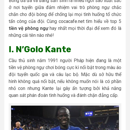
Bóng đá đã và đang sản sinh ra nhiều ngôi sao xuất sắc
ở nơi tuyến giữa đảm nhiệm vai trò phòng ngự chắc
chắn cho đội bóng để chống lại mọi tình huống tổ chức
tấn công của đội. Cùng
cocacafe.net
tìm hiểu về top 5
tiền vệ phòng ngự
hay nhất mọi thời đại để xem đó là
những cái tên nào nhé!
I. N’Golo Kante
Cầu thủ sinh năm 1991 người Pháp hiện đang là một
tiền vệ phòng ngự chơi bóng cực kì nổi bật trong màu áo
đội tuyển quốc gia và câu lạc bộ. Mặc dù sở hữu thể
hình không quá nổi bật, nếu không muốn nói là có phần
nhỏ con nhưng Kante lại gây ấn tượng bởi khả năng
quan sát phán đoán tình huống và đánh chặn đẳng cấp.