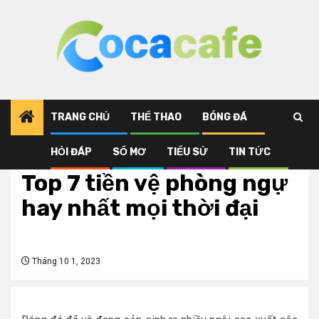
Skip
to
content
TRANG CHỦ
THỂ THAO
BÓNG ĐÁ
HỎI ĐÁP
SỔ MƠ
TIỂU SỬ
TIN TỨC
Bóng đá
Top 7 tiền vệ phòng ngự
hay nhất mọi thời đại
Tháng 10 1, 2023