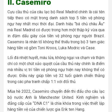
II. Casemiro
Cựu cầu thủ của câu lạc bộ Real Madrid chính là cái tên
tiếp theo có mặt trong danh sách top 5 tiền vệ phòng
ngự hay nhất mọi thời đại. Danh hiệu “bá chủ châu Âu”
mà Real Madrid có được trong hơn một thập kỷ vừa qua
in đậm dấu giày của tiền vệ phòng ngự người Brazil.
Casemiro là nhân tố không thể thiếu trong bộ 3 tam giác
hàng tiền vệ gồm Toni Kroos, Luka Modric và Case.
Lối đá nhiệt huyết, máu lửa, không ngại va chạm và thậm
chí có một chút xảo quyệt của cầu thủ này chính là điểm
mà nhiều vị trí tiền vệ phòng ngự hiện nay không thể có
được. Điều này giúp tiền vệ 32 tuổi giành chiến thắng
trong các pha tranh chấp 1:1 với đối thủ.
Mùa hè 2022, Casemiro chuyển đến thi đấu cho câu lạc
bộ nước Anh là Manchester United. Kinh nghiệm và
đẳng cấp của “DNA C1” là chìa khóa trong việc thiết lập
hàng tiền vệ của chiến lược gia Erik ten Hang.