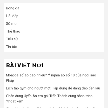
trang
Bóng đá
bài
Hỏi đáp
viết
Sổ mơ
Thể thao
Tiểu sử
Tin tức
BÀI VIẾT MỚI
Mbappe số áo bao nhiêu? Ý nghĩa áo số 10 của ngôi sao
Pháp
Lịch tập gym cho người mới: Tập đúng để dáng đẹp bền lâu
Chân dung Uyển Ân em gái Trấn Thành cùng hành trình
“thoát kén”