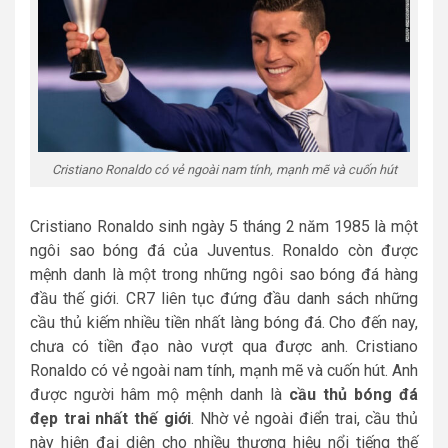
Cristiano Ronaldo có vẻ ngoài nam tính, mạnh mẽ và cuốn hút
Cristiano Ronaldo sinh ngày 5 tháng 2 năm 1985 là một
ngôi sao bóng đá của Juventus. Ronaldo còn được
mệnh danh là một trong những ngôi sao bóng đá hàng
đầu thế giới. CR7 liên tục đứng đầu danh sách những
cầu thủ kiếm nhiều tiền nhất làng bóng đá. Cho đến nay,
chưa có tiền đạo nào vượt qua được anh. Cristiano
Ronaldo có vẻ ngoài nam tính, mạnh mẽ và cuốn hút. Anh
được người hâm mộ mệnh danh là
cầu thủ bóng đá
đẹp trai nhất thế giới
. Nhờ vẻ ngoài điển trai, cầu thủ
này hiện đại diện cho nhiều thương hiệu nổi tiếng thế