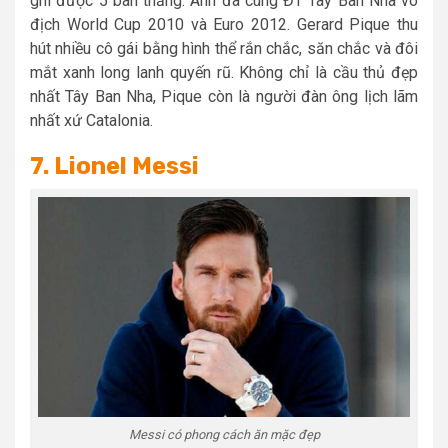
ghi được 5 bàn thắng. Anh đã cùng ĐT Tây Ban Nha vô
địch World Cup 2010 và Euro 2012. Gerard Pique thu
hút nhiều cô gái bằng hình thể rắn chắc, săn chắc và đôi
mắt xanh long lanh quyến rũ. Không chỉ là cầu thủ đẹp
nhất Tây Ban Nha, Pique còn là người đàn ông lịch lãm
nhất xứ Catalonia.
7. Lionel Messi
Messi có phong cách ăn mặc đẹp