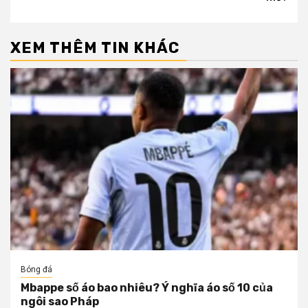
XEM THÊM TIN KHÁC
Bóng đá
Mbappe số áo bao nhiêu? Ý nghĩa áo số 10 của
ngôi sao Pháp