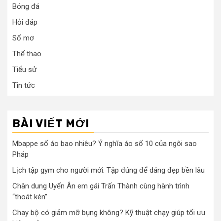
Bóng đá
Hỏi đáp
Sổ mơ
Thể thao
Tiểu sử
Tin tức
BÀI VIẾT MỚI
Mbappe số áo bao nhiêu? Ý nghĩa áo số 10 của ngôi sao
Pháp
Lịch tập gym cho người mới: Tập đúng để dáng đẹp bền lâu
Chân dung Uyển Ân em gái Trấn Thành cùng hành trình
“thoát kén”
Chạy bộ có giảm mỡ bụng không? Kỹ thuật chạy giúp tối ưu