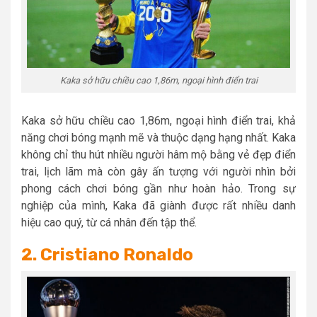
Kaka sở hữu chiều cao 1,86m, ngoại hình điển trai
Kaka sở hữu chiều cao 1,86m, ngoại hình điển trai, khả
năng chơi bóng mạnh mẽ và thuộc dạng hạng nhất. Kaka
không chỉ thu hút nhiều người hâm mộ bằng vẻ đẹp điển
trai, lịch lãm mà còn gây ấn tượng với người nhìn bởi
phong cách chơi bóng gần như hoàn hảo. Trong sự
nghiệp của mình, Kaka đã giành được rất nhiều danh
hiệu cao quý, từ cá nhân đến tập thể.
2. Cristiano Ronaldo