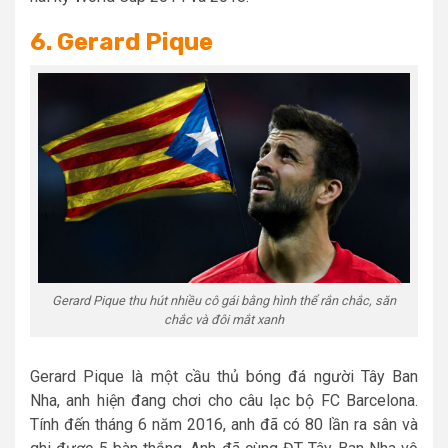
6. Gerard Pique
Gerard Pique thu hút nhiều cô gái bằng hình thể rắn chắc, săn
chắc và đôi mắt xanh
Gerard Pique là một cầu thủ bóng đá người Tây Ban
Nha, anh hiện đang chơi cho câu lạc bộ FC Barcelona.
Tính đến tháng 6 năm 2016, anh đã có 80 lần ra sân và