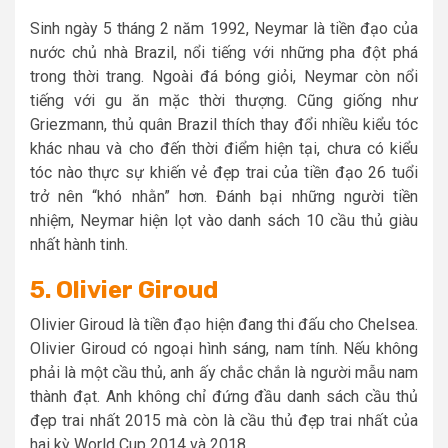
Sinh ngày 5 tháng 2 năm 1992, Neymar là tiền đạo của
nước chủ nhà Brazil, nổi tiếng với những pha đột phá
trong thời trang. Ngoài đá bóng giỏi, Neymar còn nổi
tiếng với gu ăn mặc thời thượng. Cũng giống như
Griezmann, thủ quân Brazil thích thay đổi nhiều kiểu tóc
khác nhau và cho đến thời điểm hiện tại, chưa có kiểu
tóc nào thực sự khiến vẻ đẹp trai của tiền đạo 26 tuổi
trở nên “khó nhằn” hơn. Đánh bại những người tiền
nhiệm, Neymar hiện lọt vào danh sách 10 cầu thủ giàu
nhất hành tinh.
5. Olivier Giroud
Olivier Giroud là tiền đạo hiện đang thi đấu cho Chelsea.
Olivier Giroud có ngoại hình sáng, nam tính. Nếu không
phải là một cầu thủ, anh ấy chắc chắn là người mẫu nam
thành đạt. Anh không chỉ đứng đầu danh sách cầu thủ
đẹp trai nhất 2015 mà còn là cầu thủ đẹp trai nhất của
hai kỳ World Cup 2014 và 2018.