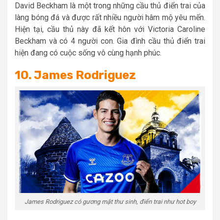
David Beckham là một trong những cầu thủ điển trai của
làng bóng đá và được rất nhiều người hâm mộ yêu mến.
Hiện tại, cầu thủ này đã kết hôn với Victoria Caroline
Beckham và có 4 người con. Gia đình cầu thủ điển trai
hiện đang có cuộc sống vô cùng hạnh phúc.
10. James Rodriguez
James Rodriguez có gương mặt thư sinh, điển trai như hot boy